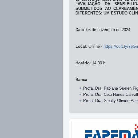
“AVALIAÇÃO DA SENSIBIL
SUBMETIDOS AO CLAREAMEN
DIFERENTES: UM ESTUDO CLÍ
Data
: 05 de novembro de 2024
Local
: Online -
https://cutt.ly/7
Horário
: 14:00 h
Banca
:
Profa. Dra. Fabiana Suelen F
Profa. Dra. Ceci Nunes Carva
Profa. Dra. Sibelly Olivieri Pa