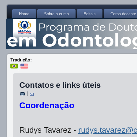
Home
Sobre o curso
Editais
Corpo docente
Tradução:
Contatos e links úteis
|
Coordenação
Rudys Tavarez -
rudys.tavarez@