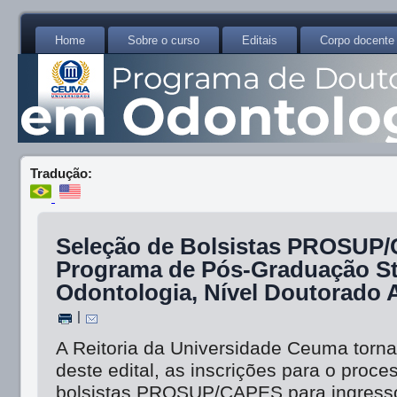
Home
Sobre o curso
Editais
Corpo docente
Tradução:
Seleção de Bolsistas PROSUP/
Programa de Pós-Graduação St
Odontologia, Nível Doutorado
|
A Reitoria da Universidade Ceuma torna
deste edital, as inscrições para o proc
bolsistas PROSUP/CAPES para ingress