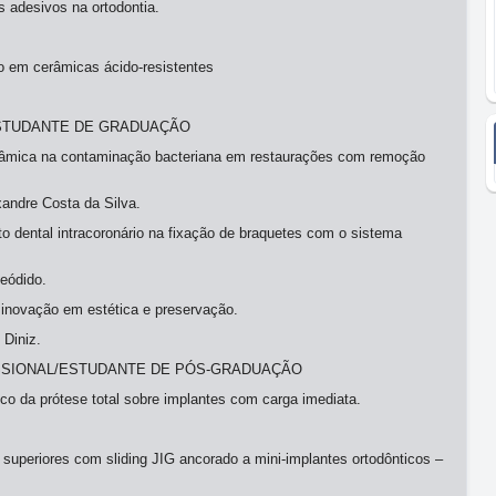
s adesivos na ortodontia.
o em cerâmicas ácido-resistentes
ESTUDANTE DE GRADUAÇÃO
dinâmica na contaminação bacteriana em restaurações com remoção
andre Costa da Silva.
to dental intracoronário na fixação de braquetes com o sistema
eódido.
 inovação em estética e preservação.
 Diniz.
ISSIONAL/ESTUDANTE DE PÓS-GRADUAÇÃO
gico da prótese total sobre implantes com carga imediata.
 superiores com sliding JIG ancorado a mini-implantes ortodônticos –