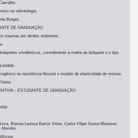
Carvalho.
ronco na odontologia.
nta Borges.
DANTE DE GRADUAÇÃO
os traumas em dentes anteriores.
a.
bráquetes ortodônticos, considerando a malha do bráquete e o tipo
Leódido.
riogênico na resistência flexural e modúlo de elasticidade de resinas.
Vieira.
RATIVA – ESTUDANTE DE GRADUAÇÃO
rêdo
Lima, Brenna Larissa Barros Vieira, Carlos Filipe Sousa Menezes,
s Mendes.
ifrícios.