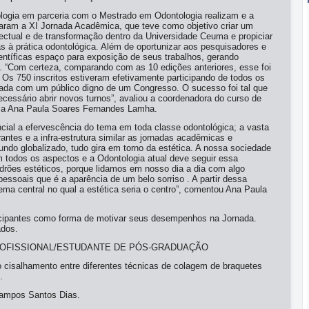
logia em parceria com o Mestrado em Odontologia realizam e a
aram a XI Jornada Acadêmica, que teve como objetivo criar um
ectual e de transformação dentro da Universidade Ceuma e propiciar
s à prática odontológica. Além de oportunizar aos pesquisadores e
ntíficas espaço para exposição de seus trabalhos, gerando
a. “Com certeza, comparando com as 10 edições anteriores, esse foi
. Os 750 inscritos estiveram efetivamente participando de todos os
ada com um público digno de um Congresso. O sucesso foi tal que
cessário abrir novos turnos”, avaliou a coordenadora do curso de
ma Ana Paula Soares Fernandes Lamha.
cial a efervescência do tema em toda classe odontológica; a vasta
rantes e a infra-estrutura similar as jornadas acadêmicas e
ndo globalizado, tudo gira em torno da estética. A nossa sociedade
 todos os aspectos e a Odontologia atual deve seguir essa
drões estéticos, porque lidamos em nosso dia a dia com algo
pessoais que é a aparência de um belo sorriso . A partir dessa
ema central no qual a estética seria o centro”, comentou Ana Paula
icipantes como forma de motivar seus desempenhos na Jornada.
ados.
PROFISSIONAL/ESTUDANTE DE PÓS-GRADUAÇÃO
ao cisalhamento entre diferentes técnicas de colagem de braquetes
.
Campos Santos Dias.