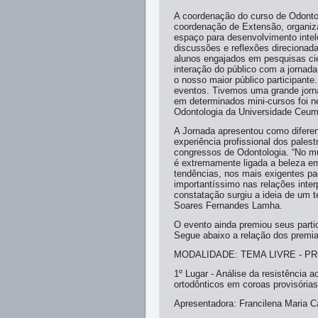
A coordenação do curso de Odonto
coordenação de Extensão, organiz
espaço para desenvolvimento intel
discussões e reflexões direcionada
alunos engajados em pesquisas cie
interação do público com a jornad
o nosso maior público participante
eventos. Tivemos uma grande jorn
em determinados mini-cursos foi ne
Odontologia da Universidade Ceu
A Jornada apresentou como diferen
experiência profissional dos palest
congressos de Odontologia. “No mu
é extremamente ligada a beleza em
tendências, nos mais exigentes pa
importantíssimo nas relações inter
constatação surgiu a ideia de um t
Soares Fernandes Lamha.
O evento ainda premiou seus part
Segue abaixo a relação dos premi
MODALIDADE: TEMA LIVRE - 
1º Lugar - Análise da resistência 
ortodônticos em coroas provisórias
Apresentadora: Francilena Maria 