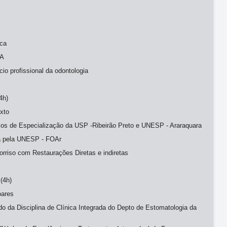
nca
MA
io profissional da odontologia
4h)
ixto
sos de Especialização da USP -Ribeirão Preto e UNESP - Araraquara
ra pela UNESP - FOAr
rriso com Restaurações Diretas e indiretas
(4h)
oares
o da Disciplina de Clínica Integrada do Depto de Estomatologia da