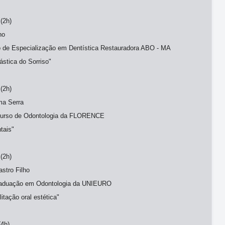
(2h)
ho
o de Especialização em Dentística Restauradora ABO - MA
stica do Sorriso"
(2h)
ma Serra
curso de Odontologia da FLORENCE
tais"
(2h)
astro Filho
raduação em Odontologia da UNIEURO
itação oral estética"
(4h)