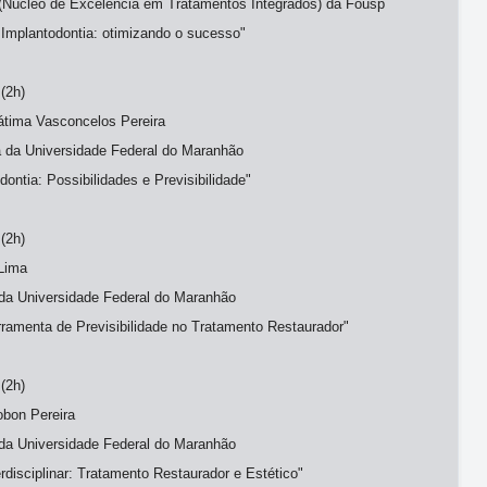
 (Núcleo de Excelência em Tratamentos Integrados) da Fousp
Implantodontia: otimizando o sucesso"
(2h)
Fátima Vasconcelos Pereira
a da Universidade Federal do Maranhão
ntia: Possibilidades e Previsibilidade"
(2h)
 Lima
 da Universidade Federal do Maranhão
ramenta de Previsibilidade no Tratamento Restaurador"
(2h)
obon Pereira
 da Universidade Federal do Maranhão
disciplinar: Tratamento Restaurador e Estético"