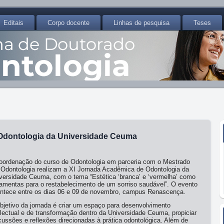
Editais
Corpo docente
Linhas de pesquisa
Teses
Odontologia da Universidade Ceuma
oordenação do curso de Odontologia em parceria com o Mestrado
Odontologia realizam a XI Jornada Acadêmica de Odontologia da
versidade Ceuma, com o tema “Estética ‘branca’ e ‘vermelha’ como
ramentas para o restabelecimento de um sorriso saudável”. O evento
ntece entre os dias 06 e 09 de novembro, campus Renascença.
bjetivo da jornada é criar um espaço para desenvolvimento
electual e de transformação dentro da Universidade Ceuma, propiciar
cussões e reflexões direcionadas à prática odontológica. Além de