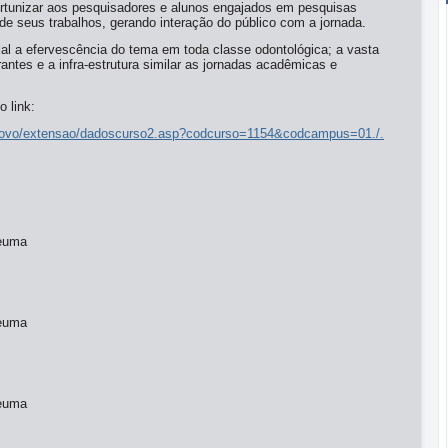
rtunizar aos pesquisadores e alunos engajados em pesquisas
de seus trabalhos, gerando interação do público com a jornada.
ial a efervescência do tema em toda classe odontológica; a vasta
rantes e a infra-estrutura similar as jornadas acadêmicas e
o link:
tenovo/extensao/dadoscurso2.asp?codcurso=1154&codcampus=01./.
Ceuma
Ceuma
Ceuma