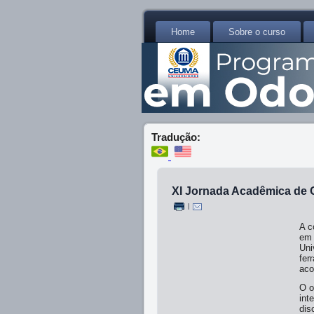
Home
Sobre o curso
Tradução:
XI Jornada Acadêmica de 
|
A c
em 
Uni
fer
aco
O o
int
dis