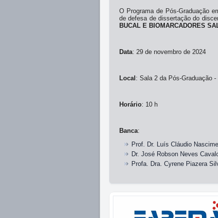
O Programa de Pós-Graduação em
de defesa de dissertação do disc
BUCAL E BIOMARCADORES SA
Data
: 29 de novembro de 2024
Local
: Sala 2 da Pós-Graduação 
Horário
: 10 h
Banca
:
Prof. Dr. Luís Cláudio Nascim
Dr. José Robson Neves Cavalcan
Profa. Dra. Cyrene Piazera S