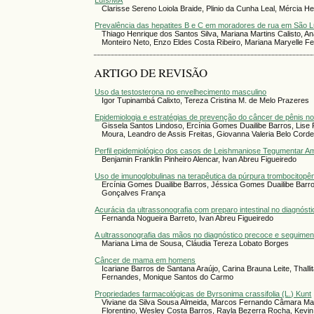
Luís/MA
Clarisse Sereno Loiola Braide, Plinio da Cunha Leal, Mércia H
Prevalência das hepatites B e C em moradores de rua em São 
Thiago Henrique dos Santos Silva, Mariana Martins Calisto, A
Monteiro Neto, Enzo Eldes Costa Ribeiro, Mariana Maryelle F
ARTIGO DE REVISÃO
Uso da testosterona no envelhecimento masculino
Igor Tupinambá Calixto, Tereza Cristina M. de Melo Prazeres
Epidemiologia e estratégias de prevenção do câncer de pênis 
Gissela Santos Lindoso, Ercínia Gomes Duailibe Barros, Lise
Moura, Leandro de Assis Freitas, Giovanna Valeria Belo Corde
Perfil epidemiológico dos casos de Leishmaniose Tegumentar A
Benjamin Franklin Pinheiro Alencar, Ivan Abreu Figueiredo
Uso de imunoglobulinas na terapêutica da púrpura trombocitopê
Ercínia Gomes Duailibe Barros, Jéssica Gomes Duailibe Barros
Gonçalves França
Acurácia da ultrassonografia com preparo intestinal no diagnós
Fernanda Nogueira Barreto, Ivan Abreu Figueiredo
A ultrassonografia das mãos no diagnóstico precoce e seguiment
Mariana Lima de Sousa, Cláudia Tereza Lobato Borges
Câncer de mama em homens
Icariane Barros de Santana Araújo, Carina Brauna Leite, Thalli
Fernandes, Monique Santos do Carmo
Propriedades farmacológicas de Byrsonima crassifolia (L.) Kunt
Viviane da Silva Sousa Almeida, Marcos Fernando Câmara Ma
Florentino, Wesley Costa Barros, Rayla Bezerra Rocha, Kev