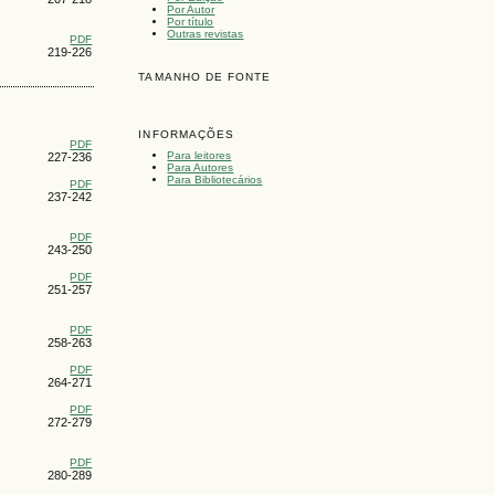
Por Autor
Por título
Outras revistas
PDF
219-226
TAMANHO DE FONTE
INFORMAÇÕES
PDF
Para leitores
227-236
Para Autores
Para Bibliotecários
PDF
237-242
PDF
243-250
PDF
251-257
PDF
258-263
PDF
264-271
PDF
272-279
PDF
280-289