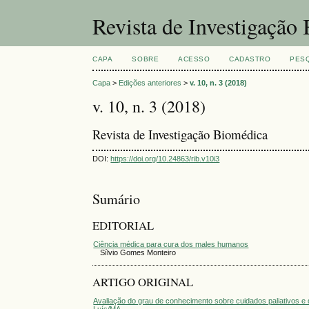
Revista de Investigação
CAPA
SOBRE
ACESSO
CADASTRO
PES
Capa
>
Edições anteriores
>
v. 10, n. 3 (2018)
v. 10, n. 3 (2018)
Revista de Investigação Biomédica
DOI:
https://doi.org/10.24863/rib.v10i3
Sumário
EDITORIAL
Ciência médica para cura dos males humanos
Sílvio Gomes Monteiro
ARTIGO ORIGINAL
Avaliação do grau de conhecimento sobre cuidados paliativos e