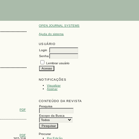
OPEN JOURNAL SYSTEMS
Ajuda do sistema
USUÁRIO
Login
Senha
Lembrar usuário
NOTIFICAÇÕES
Visualizar
Assinar
CONTEÚDO DA REVISTA
Pesquisa
PDF
Escopo da Busca
Procurar
PDF
Por Edição
207-218