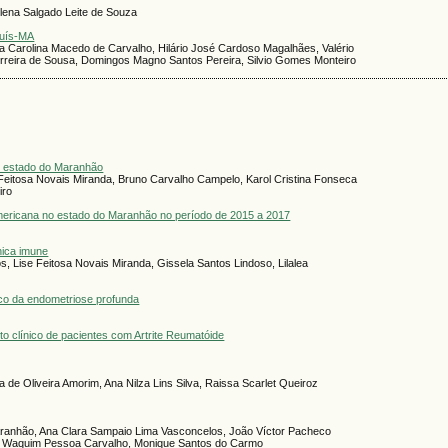
elena Salgado Leite de Souza
Luís-MA
na Carolina Macedo de Carvalho, Hilário José Cardoso Magalhães, Valério
erreira de Sousa, Domingos Magno Santos Pereira, Silvio Gomes Monteiro
no estado do Maranhão
 Feitosa Novais Miranda, Bruno Carvalho Campelo, Karol Cristina Fonseca
iro
mericana no estado do Maranhão no período de 2015 a 2017
nica imune
, Lise Feitosa Novais Miranda, Gissela Santos Lindoso, Lilalea
tico da endometriose profunda
o clínico de pacientes com Artrite Reumatóide
ta de Oliveira Amorim, Ana Nilza Lins Silva, Raissa Scarlet Queiroz
ranhão, Ana Clara Sampaio Lima Vasconcelos, João Víctor Pacheco
in Waquim Pessoa Carvalho, Monique Santos do Carmo