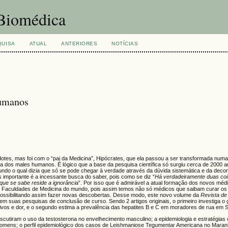
 Biomédica
QUISA
ATUAL
ANTERIORES
NOTÍCIAS
humanos
dotes, mas foi com o “pai da Medicina”, Hipócrates, que ela passou a ser transformada numa 
a dos males humanos. É lógico que a base da pesquisa científica só surgiu cerca de 2000 
ndo o qual dizia que só se pode chegar à verdade através da dúvida sistemática e da dec
importante é a incessante busca do saber, pois como se diz “
Há verdadeiramente duas cois
 que se sabe reside a ignorância
”. Por isso que é admirável a atual formação dos novos méd
 Faculdades de Medicina do mundo, pois assim temos não só médicos que saibam curar o
possibilitando assim fazer novas descobertas. Desse modo, este novo volume da
Revista de
 em suas pesquisas de conclusão de curso. Sendo 2 artigos originais, o primeiro investiga o
ivos e dor, e o segundo estima a prevalência das hepatites B e C em moradores de rua em 
 discutiram o uso da testosterona no envelhecimento masculino; a epidemiologia e estratégia
mens; o perfil epidemiológico dos casos de Leishmaniose Tegumentar Americana no Maran