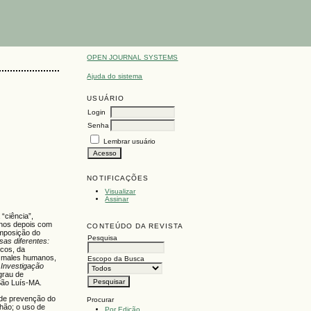
OPEN JOURNAL SYSTEMS
Ajuda do sistema
USUÁRIO
Login
Senha
Lembrar usuário
NOTIFICAÇÕES
Visualizar
Assinar
“ciência”,
anos depois com
CONTEÚDO DA REVISTA
omposição do
Pesquisa
as diferentes:
icos, da
s males humanos,
Escopo da Busca
 Investigação
 grau de
São Luís-MA.
s de prevenção do
Procurar
hão; o uso de
Por Edição