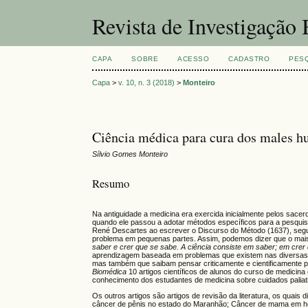
Revista de Investigação
CAPA
SOBRE
ACESSO
CADASTRO
PES
Capa
>
v. 10, n. 3 (2018)
>
Monteiro
Ciência médica para cura dos males 
Sílvio Gomes Monteiro
Resumo
Na antiguidade a medicina era exercida inicialmente pelos sacer
quando ele passou a adotar métodos específicos para a pesquis
René Descartes ao escrever o Discurso do Método (1637), segu
problema em pequenas partes. Assim, podemos dizer que o mais 
saber e crer que se sabe. A ciência consiste em saber; em crer
aprendizagem baseada em problemas que existem nas diversas
mas também que saibam pensar criticamente e cientificamente 
Biomédica
10 artigos científicos de alunos do curso de medicina
conhecimento dos estudantes de medicina sobre cuidados paliat
Os outros artigos são artigos de revisão da literatura, os quais
câncer de pênis no estado do Maranhão; Câncer de mama em ho