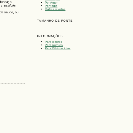
funda; a
Por Autor
crassifolia
.
Por título
Outras revistas
 da saúde, ou
TAMANHO DE FONTE
INFORMAÇÕES
Para leitores
Para Autores
Para Bibliotecários