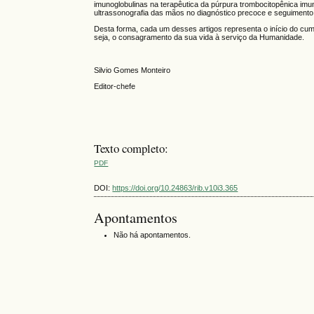
imunoglobulinas na terapêutica da púrpura trombocitopênica imun
ultrassonografia das mãos no diagnóstico precoce e seguimento 
Desta forma, cada um desses artigos representa o início do cum
seja, o consagramento da sua vida à serviço da Humanidade.
Silvio Gomes Monteiro
Editor-chefe
Texto completo:
PDF
DOI:
https://doi.org/10.24863/rib.v10i3.365
Apontamentos
Não há apontamentos.