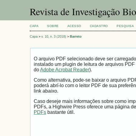
Revista de Investigação Bi
CAPA
SOBRE
ACESSO
CADASTRO
PESQUISA
Capa
>
v. 10, n. 3 (2018)
>
Barreto
O arquivo PDF selecionado deve ser carregad
instalado um plugin de leitura de arquivos PDF
do
Adobe Acrobat Reader
).
Como alternativa, pode-se baixar o arquivo PD
poderá abrí-lo com o leitor PDF de sua preferên
link abaixo.
Caso deseje mais informações sobre como impri
PDFs, a Highwire Press oferece uma página d
PDFs
bastante útil.