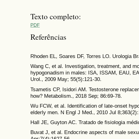
Texto completo:
PDF
Referências
Rhoden EL, Soares DF, Torres LO. Urologia Bra
Wang C, et al. Investigation, treatment, and mon
hypogonadism in males: ISA, ISSAM, EAU, E
Urol., 2009 May; 55(5):121-30.
Tsametis CP, Isidori AM. Testosterone replac
how? Metabolism., 2018 Sep; 86:69-78.
Wu FCW, et al. Identification of late-onset h
elderly men. N Engl J Med., 2010 Jul 8;363(2)
Hall JE, Guyton AC. Tratado de fisiologia médi
Buvat J, et al. Endocrine aspects of male sex
Apr;7(4):1627-56.