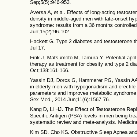
Sep;5(5):946-953.
Aversa A, et al. Effects of long-acting testos
density in middle-aged men with late-onset h
syndrome: results from a 36 months controlled
Jun;15(2):96-102.
Hackett G. Type 2 diabetes and testosterone t
Jul 17.
Fink J, Matsumoto M, Tamura Y. Potential appl
therapy as treatment for obesity and type 2 di
Oct;138:161-166.
Yassin DJ, Doros G, Hammerer PG, Yassin AA.
in elderly men with hypogonadism and erectile
parameters and improves metabolic syndrome and
Sex Med., 2014 Jun;11(6):1567-76.
Kang D, Li HJ. The Effect of Testosterone Re
Specific Antigen (PSA) levels in men being tr
systematic review and meta-analysis. Medicine
Kim SD, Cho KS. Obstructive Sleep Apnea and 