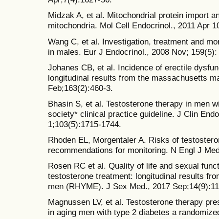
Midzak A, et al. Mitochondrial protein import a
mitochondria. Mol Cell Endocrinol., 2011 Apr 1
Wang C, et al. Investigation, treatment and mo
in males. Eur J Endocrinol., 2008 Nov; 159(5)
Johanes CB, et al. Incidence of erectile dysfun
longitudinal results from the massachusetts ma
Feb;163(2):460-3.
Bhasin S, et al. Testosterone therapy in men 
society* clinical practice guideline. J Clin En
1;103(5):1715-1744.
Rhoden EL, Morgentaler A. Risks of testoster
recommendations for monitoring. N Engl J Med
Rosen RC et al. Quality of life and sexual funct
testosterone treatment: longitudinal results fr
men (RHYME). J Sex Med., 2017 Sep;14(9):11
Magnussen LV, et al. Testosterone therapy pr
in aging men with type 2 diabetes a randomized 