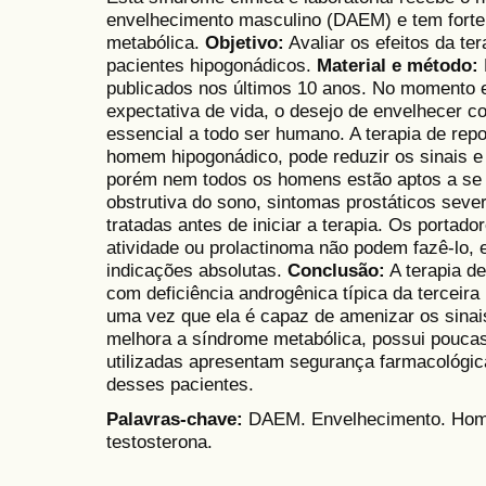
envelhecimento masculino (DAEM) e tem forte
metabólica.
Objetivo:
Avaliar os efeitos da te
pacientes hipogonádicos.
Material e método:
publicados nos últimos 10 anos. No momento 
expectativa de vida, o desejo de envelhecer c
essencial a todo ser humano. A terapia de rep
homem hipogonádico, pode reduzir os sinais 
porém nem todos os homens estão aptos a se 
obstrutiva do sono, sintomas prostáticos seve
tratadas antes de iniciar a terapia. Os portad
atividade ou prolactinoma não podem fazê-lo, 
indicações absolutas.
Conclusão:
A terapia d
com deficiência androgênica típica da terceir
uma vez que ela é capaz de amenizar os sinai
melhora a síndrome metabólica, possui poucas
utilizadas apresentam segurança farmacológica,
desses pacientes.
Palavras-chave:
DAEM. Envelhecimento. Home
testosterona.