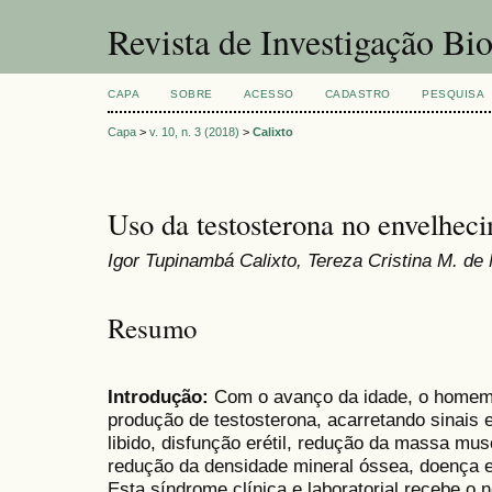
Revista de Investigação Bi
CAPA
SOBRE
ACESSO
CADASTRO
PESQUISA
Capa
>
v. 10, n. 3 (2018)
>
Calixto
Uso da testosterona no envelhec
Igor Tupinambá Calixto, Tereza Cristina M. de
Resumo
Introdução:
Com o avanço da idade, o homem 
produção de testosterona, acarretando sinais
libido, disfunção erétil, redução da massa mus
redução da densidade mineral óssea, doença e
Esta síndrome clínica e laboratorial recebe o 