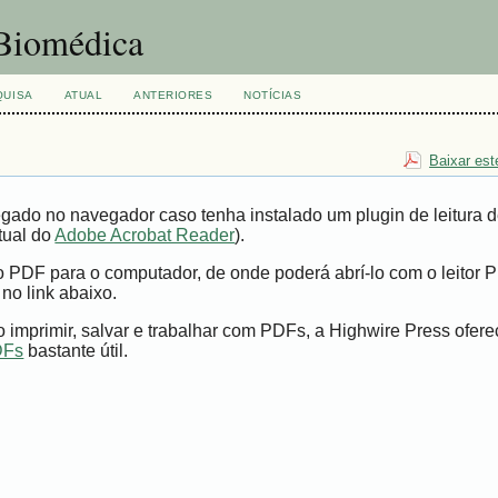
 Biomédica
QUISA
ATUAL
ANTERIORES
NOTÍCIAS
Baixar est
gado no navegador caso tenha instalado um plugin de leitura 
tual do
Adobe Acrobat Reader
).
vo PDF para o computador, de onde poderá abrí-lo com o leitor 
 no link abaixo.
imprimir, salvar e trabalhar com PDFs, a Highwire Press ofer
DFs
bastante útil.