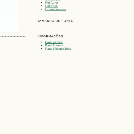
Por Autor
Por título
Outras revistas
TAMANHO DE FONTE
INFORMAÇÕES
Para leitores
Para Autores
Para Bibliotecários