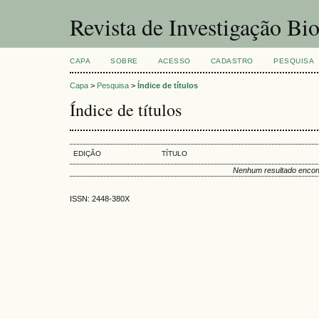
Revista de Investigação Bi
CAPA
SOBRE
ACESSO
CADASTRO
PESQUISA
Capa
>
Pesquisa
>
Índice de títulos
Índice de títulos
EDIÇÃO
TÍTULO
Nenhum resultado encon
ISSN: 2448-380X