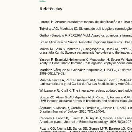
Referências
Lorenzi H. Árvores brasileiras: manual de identificação e cultiv
Teixeira LAG, Machado IC. Sistema de polinização e reprodução 
Guilhon-Simplicio F, PEREIRA MdM. Aspectos químicos e farmac
Brasil, Ministério da Saúde. Alimentos regionais brasileiros. Brasíl
Maldini M, Sosa S, Montoro P, Giangaspero A, Balick M, Pizza C, e
crassifolia Kunth, Sweetia panamensis Yakovlev and the leaves o
Yaseen R, Branitzki-Heinemann K, Moubasher H, Setzer W, Naim H
Ability to Boost Innate Immune Cells against Staphylococcus aur
Martı́nez-Vázquez M, Gonzalez-Esquinca A, Luna LC, Gutiérrez MM
1999;66(1):79-82.
Muñiz-Ramirez A, Pérez-Gutiérrez RM, Garcia-Baez E, Mota-Flores
Latinoamericano y del Caribe de Plantas Medicinales y Aromática
Whittemore R, Knafl K. The integrative review: updated methodol
Souza RO, Alves GdAD, Aguillera ALS, Rogez H, Fonseca MJV. Photo
UVB-induced oxidative stress in fibroblasts and hairless mice. J
Andrade B, Matias R, Corrêa B, Oliveira A, Guidolin D, Roel A. Ph
Brazilian Journal of Biology. 2018;78(1):140-6.
Caceres A, Lopez B, Juarez X, Del Aguila J, Garcia S. Plants used
American plants. Journal of Ethnopharmacology. 1993;40(3):207
Pizana CG, Necha LB, Banos SB, Gomez MYR, Barrera LG. Chemical
Ocimum basilicum L. Persea americana Miller., Psidium guajava 