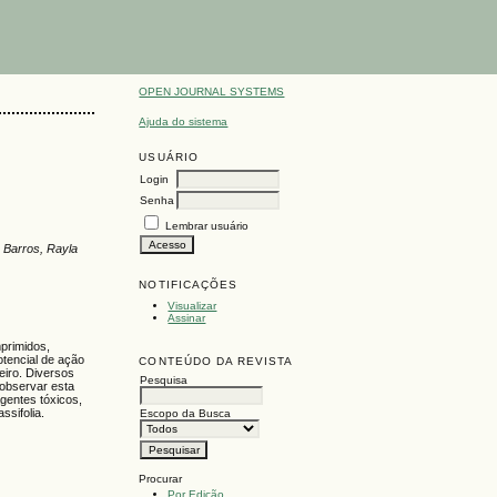
OPEN JOURNAL SYSTEMS
Ajuda do sistema
USUÁRIO
Login
Senha
Lembrar usuário
 Barros, Rayla
NOTIFICAÇÕES
Visualizar
Assinar
primidos,
tencial de ação
CONTEÚDO DA REVISTA
eiro. Diversos
Pesquisa
 observar esta
gentes tóxicos,
ssifolia.
Escopo da Busca
Procurar
Por Edição