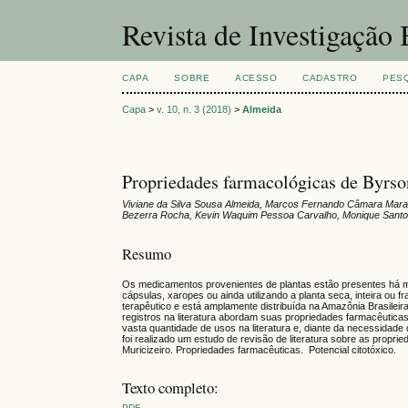
Revista de Investigação
CAPA
SOBRE
ACESSO
CADASTRO
PES
Capa
>
v. 10, n. 3 (2018)
>
Almeida
Propriedades farmacológicas de Byrson
Viviane da Silva Sousa Almeida, Marcos Fernando Câmara Mara
Bezerra Rocha, Kevin Waquim Pessoa Carvalho, Monique Sant
Resumo
Os medicamentos provenientes de plantas estão presentes há m
cápsulas, xaropes ou ainda utilizando a planta seca, inteira ou 
terapêutico e está amplamente distribuída na Amazônia Brasilei
registros na literatura abordam suas propriedades farmacêuticas
vasta quantidade de usos na literatura e, diante da necessidade
foi realizado um estudo de revisão de literatura sobre as propri
Muricizeiro. Propriedades farmacêuticas. Potencial citotóxi
Texto completo:
PDF