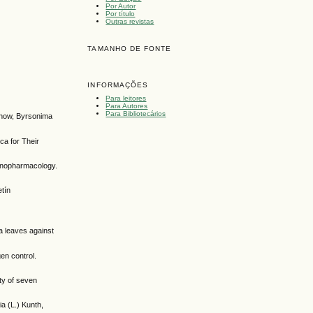
Por Autor
Por título
Outras revistas
TAMANHO DE FONTE
INFORMAÇÕES
Para leitores
Para Autores
Para Bibliotecários
denow, Byrsonima
ca for Their
thnopharmacology.
etín
a leaves against
gen control.
ity of seven
a (L.) Kunth,