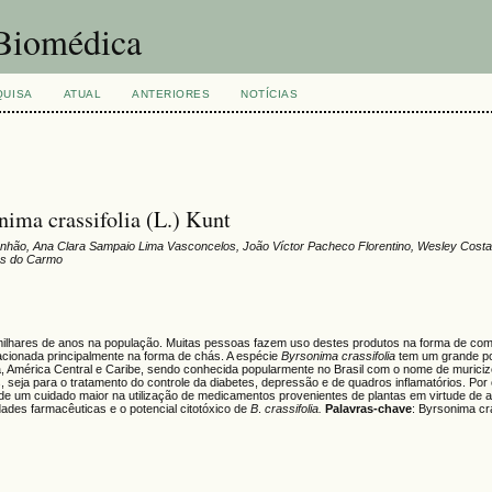
 Biomédica
QUISA
ATUAL
ANTERIORES
NOTÍCIAS
ima crassifolia (L.) Kunt
nhão, Ana Clara Sampaio Lima Vasconcelos, João Víctor Pacheco Florentino, Wesley Costa
os do Carmo
ilhares de anos na população. Muitas pessoas fazem uso destes produtos na forma de com
fracionada principalmente na forma de chás. A espécie
Byrsonima
crassifolia
tem um grande po
ra, América Central e Caribe, sendo conhecida popularmente no Brasil com o nome de muriciz
, seja para o tratamento do controle da diabetes, depressão e de quadros inflamatórios. Por
 de um cuidado maior na utilização de medicamentos provenientes de plantas em virtude de a
edades farmacêuticas e o potencial citotóxico de
B
.
crassifolia.
Palavras-chave
: Byrsonima cra
co.