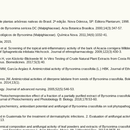
o de plantas arbóreas nativas do Brasil. 2ª edição. Nova Odessa, SP: Editora Plantarum; 1998.
de Byrsonima sericea DC (Malpighiaceae). Acta Botanica Brasilica. 2000;14(3):347-57.
ológicos de Byrsonima (Malpighiaceae). Química Nova. 2011;34(6):1032-41.
ia; 2015.
t al. Screening of the topical anti-inflammatory activity of the bark of Acacia cornigera Will
f Sphagneticola trilobata Hitchcock. Journal of ethnopharmacology. 2009;122(3):430-3.
, von Köckritz-Blickwede M. In Vitro Testing of Crude Natural Plant Extracts from Costa Ri
eus. Biomedicines. 2017;5(3):40.
, Garcı́a-Argáez A. Antimicrobial activity of Byrsonima crassifolia (L.) HBK. Journal of E
 JM. Antimicrobial activities of diterpene labdane from seeds of Byrsonima crassifolia. Bol
s. 2014;13(1).
ogy. Journal of advanced nursing. 2005;52(5):546-53.
chemoprotective effect of a fraction of a partially purified extract of Byrsonima crassifoli
ournal of Photochemistry and Photobiology B: Biology. 2018;178:53-60.
ytochemistry, antioxidant potential and antifungal of Byrsonima crassifolia on soil phytopatho
 in Guatemala for the treatment of dermatophytic infections. 2. Evaluation of antifungal activ
-13.
 composition and antifungal activity of leaf powders and extracts of Byrsonima crassifoli
L. and Spondias purpurea L. from Morelos, Mxico. Afr J Microbiol Res. 2014;8:3875-81.