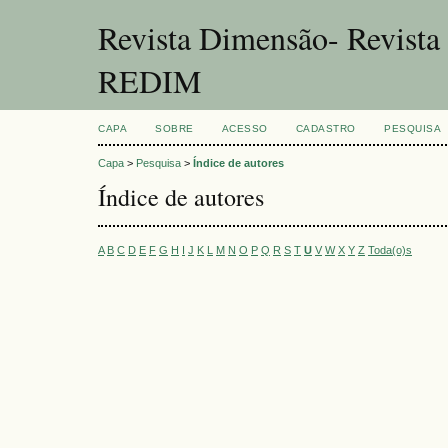
Revista Dimensão- Revist
REDIM
CAPA
SOBRE
ACESSO
CADASTRO
PESQUISA
Capa
>
Pesquisa
>
Índice de autores
Índice de autores
A
B
C
D
E
F
G
H
I
J
K
L
M
N
O
P
Q
R
S
T
U
V
W
X
Y
Z
Toda(o)s