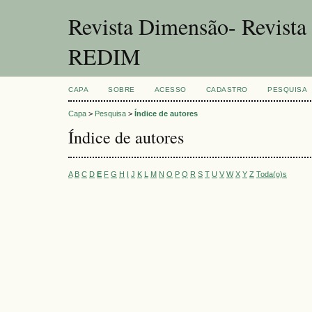
Revista Dimensão- Revist
REDIM
CAPA
SOBRE
ACESSO
CADASTRO
PESQUISA
Capa
>
Pesquisa
>
Índice de autores
Índice de autores
A
B
C
D
E
F
G
H
I
J
K
L
M
N
O
P
Q
R
S
T
U
V
W
X
Y
Z
Toda(o)s