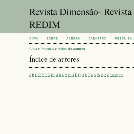
Revista Dimensão- Revist
REDIM
CAPA
SOBRE
ACESSO
CADASTRO
PESQUISA
Capa
>
Pesquisa
>
Índice de autores
Índice de autores
A
B
C
D
E
F
G
H
I
J
K
L
M
N
O
P
Q
R
S
T
U
V
W
X
Y
Z
Toda(o)s