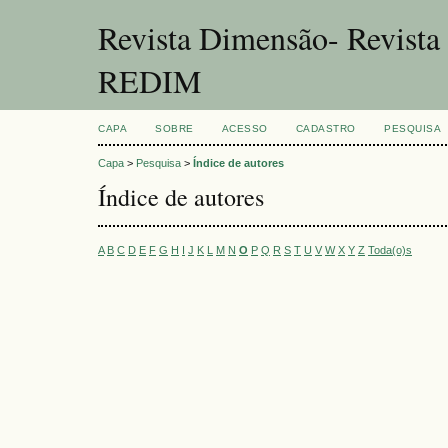
Revista Dimensão- Revist
REDIM
CAPA
SOBRE
ACESSO
CADASTRO
PESQUISA
Capa
>
Pesquisa
>
Índice de autores
Índice de autores
A
B
C
D
E
F
G
H
I
J
K
L
M
N
O
P
Q
R
S
T
U
V
W
X
Y
Z
Toda(o)s