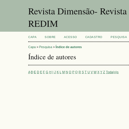
Revista Dimensão- Revist
REDIM
CAPA
SOBRE
ACESSO
CADASTRO
PESQUISA
Capa
>
Pesquisa
>
Índice de autores
Índice de autores
A
B
C
D
E
F
G
H
I
J
K
L
M
N
O
P
Q
R
S
T
U
V
W
X
Y
Z
Toda(o)s