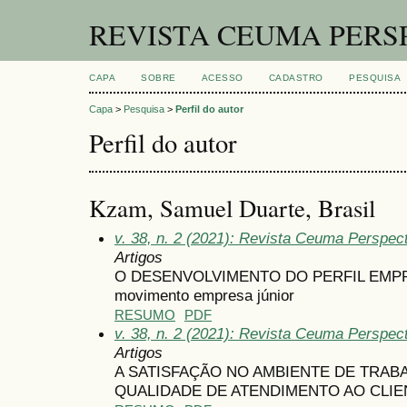
REVISTA CEUMA PERS
CAPA
SOBRE
ACESSO
CADASTRO
PESQUISA
Capa
>
Pesquisa
>
Perfil do autor
Perfil do autor
Kzam, Samuel Duarte, Brasil
v. 38, n. 2 (2021): Revista Ceuma Perspe
Artigos
O DESENVOLVIMENTO DO PERFIL EMPR
movimento empresa júnior
RESUMO
PDF
v. 38, n. 2 (2021): Revista Ceuma Perspe
Artigos
A SATISFAÇÃO NO AMBIENTE DE TRABA
QUALIDADE DE ATENDIMENTO AO CLIE