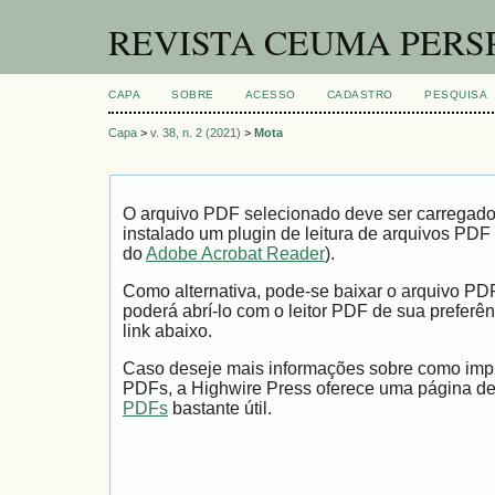
REVISTA CEUMA PERS
CAPA
SOBRE
ACESSO
CADASTRO
PESQUISA
Capa
>
v. 38, n. 2 (2021)
>
Mota
O arquivo PDF selecionado deve ser carregad
instalado um plugin de leitura de arquivos PDF
do
Adobe Acrobat Reader
).
Como alternativa, pode-se baixar o arquivo PD
poderá abrí-lo com o leitor PDF de sua preferên
link abaixo.
Caso deseje mais informações sobre como impri
PDFs, a Highwire Press oferece uma página d
PDFs
bastante útil.