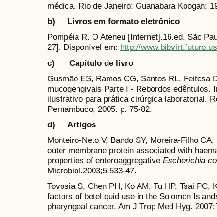
médica. Rio de Janeiro: Guanabara Koogan; 1
b) Livros em formato eletrônico
Pompéia R. O Ateneu [Internet].16.ed. São Pau
27]. Disponível em:
http://www.bibvirt.futuro.u
c) Capítulo de livro
Gusmão ES, Ramos CG, Santos RL, Feitosa D
mucogengivais Parte I - Rebordos edêntulos. 
ilustrativo para prática cirúrgica laboratorial.
Pernambuco, 2005. p. 75-82.
d) Artigos
Monteiro-Neto V, Bando SY, Moreira-Filho CA, 
outer membrane protein associated with haema
properties of enteroaggregative
Escherichia co
Microbiol.2003;5:533-47.
Tovosia S, Chen PH, Ko AM, Tu HP, Tsai PC, 
factors of betel quid use in the Solomon Islan
pharyngeal cancer. Am J Trop Med Hyg. 2007;