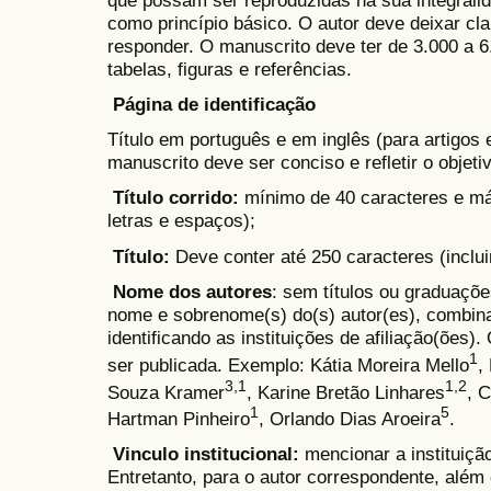
como princípio básico. O autor deve deixar cl
responder. O manuscrito deve ter de 3.000 a 6
tabelas, figuras e referências.
Página de identificação
Título em português e em inglês (para artigos 
manuscrito deve ser conciso e refletir o objeti
Título corrido:
mínimo de 40 caracteres e má
letras e espaços);
Título:
Deve conter até 250 caracteres (inclui
Nome dos autores
: sem títulos ou graduaçõe
nome e sobrenome(s) do(s) autor(es), combin
identificando as instituições de afiliação(õe
1
ser publicada. Exemplo: Kátia Moreira Mello
,
3,1
1,2
Souza Kramer
, Karine Bretão Linhares
, 
1
5
Hartman Pinheiro
, Orlando Dias Aroeira
.
Vinculo institucional:
mencionar a instituiçã
Entretanto, para o autor correspondente, além 