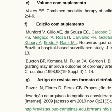
e) Volume com suplemento
Vokes EE. Combined modality therapy of soli
2:4-6.
f) Edição com suplemento
Munford V, Gilio AE, de Souza EC,
Cardoso 
PS
,
Melgaço IA
,
Rosa H
,
Carvalho PR
,
Goldan
Khoury A
,
Ikedo F
,
Rácz ML
. Rotavirus gastroen
Brazil: a hospital-based surveillance study. J 
13.
Buxton BF, Komeda M, Fuller JA, Gordon I. Bila
grafting may improve outcome of coronary arter
Circulation.1998;98(19 Suppl II):1-14.
g) Artigo de revista em formato eletrôni
Pavezi N, Flores D, Perez CB. Proposição de
descrição de arquivos fotográficos consideran
[Internet]. 2009 [acesso em 2010 nov 8];21(3)
http://revistas.puc-campinas.edu.br/transinf