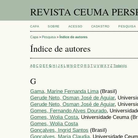
REVISTA CEUMA PERS
CAPA
SOBRE
ACESSO
CADASTRO
PESQUISA
Capa
>
Pesquisa
>
Índice de autores
Índice de autores
A
B
C
D
E
F
G
H
I
J
K
L
M
N
O
P
Q
R
S
T
U
V
W
X
Y
Z
Toda(o)s
G
Gama, Marine Fernanda Lima
(Brasil)
Gerude Neto, Osman José de Aguiar
, Univers
Gerude Neto, Osman José de Aguiar
, Univers
Gomes, Fernando Alves Dourado
, Universidad
Gomes, Wolia Costa
, Universidade Ceuma (Bra
Gomes, Wolia Costa
Gonçalves, Ingrid Santos
(Brasil)
Gonçalves, Maria Claudia
, Universidade Ceuma