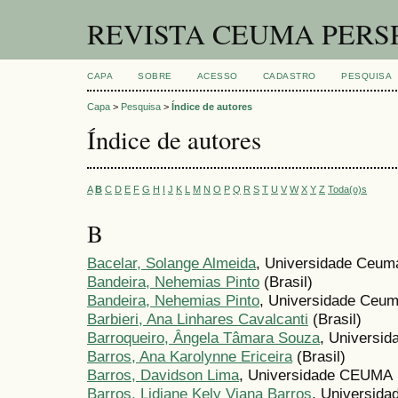
REVISTA CEUMA PERS
CAPA
SOBRE
ACESSO
CADASTRO
PESQUISA
Capa
>
Pesquisa
>
Índice de autores
Índice de autores
A
B
C
D
E
F
G
H
I
J
K
L
M
N
O
P
Q
R
S
T
U
V
W
X
Y
Z
Toda(o)s
B
Bacelar, Solange Almeida
, Universidade Ceuma
Bandeira, Nehemias Pinto
(Brasil)
Bandeira, Nehemias Pinto
, Universidade Ceuma
Barbieri, Ana Linhares Cavalcanti
(Brasil)
Barroqueiro, Ângela Tâmara Souza
, Universid
Barros, Ana Karolynne Ericeira
(Brasil)
Barros, Davidson Lima
, Universidade CEUMA
Barros, Lidiane Kely Viana Barros
, Universida