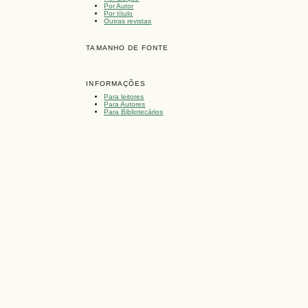
Por Autor
Por título
Outras revistas
TAMANHO DE FONTE
INFORMAÇÕES
Para leitores
Para Autores
Para Bibliotecários