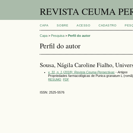
REVISTA CEUMA PE
CAPA
SOBRE
ACESSO
CADASTRO
PES
Capa
>
Pesquisa
>
Perfil do autor
Perfil do autor
Sousa, Nágila Caroline Fialho, Univer
v. 31, n. 1 (2018): Revista Ceuma Perpectivas
- Artigos
Propriedades farmacológicas de Punica granatum L (romã):
RESUMO
PDF
ISSN: 2525-5576