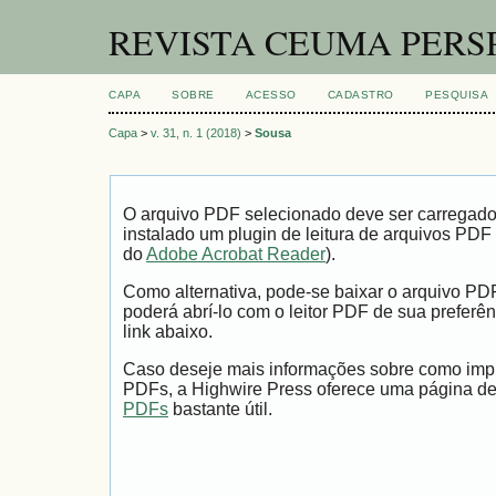
REVISTA CEUMA PERS
CAPA
SOBRE
ACESSO
CADASTRO
PESQUISA
Capa
>
v. 31, n. 1 (2018)
>
Sousa
O arquivo PDF selecionado deve ser carregad
instalado um plugin de leitura de arquivos PDF
do
Adobe Acrobat Reader
).
Como alternativa, pode-se baixar o arquivo PD
poderá abrí-lo com o leitor PDF de sua preferên
link abaixo.
Caso deseje mais informações sobre como impri
PDFs, a Highwire Press oferece uma página d
PDFs
bastante útil.