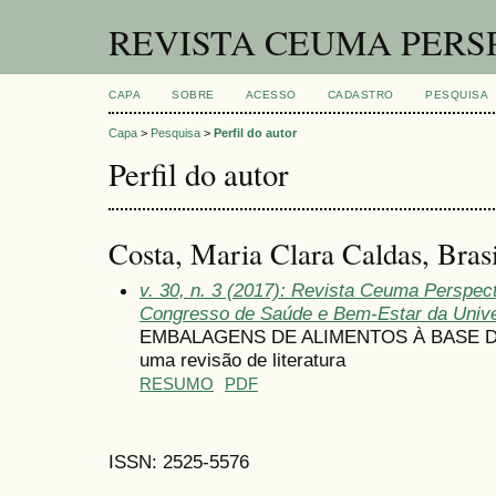
REVISTA CEUMA PERS
CAPA
SOBRE
ACESSO
CADASTRO
PESQUISA
Capa
>
Pesquisa
>
Perfil do autor
Perfil do autor
Costa, Maria Clara Caldas, Brasi
v. 30, n. 3 (2017): Revista Ceuma Perspec
Congresso de Saúde e Bem-Estar da Univ
EMBALAGENS DE ALIMENTOS À BASE D
uma revisão de literatura
RESUMO
PDF
ISSN: 2525-5576