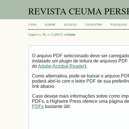
REVISTA CEUMA PERS
CAPA
SOBRE
ACESSO
CADASTRO
PESQUISA
Capa
>
v. 30, n. 3 (2017)
>
Costa
O arquivo PDF selecionado deve ser carregad
instalado um plugin de leitura de arquivos PDF
do
Adobe Acrobat Reader
).
Como alternativa, pode-se baixar o arquivo PD
poderá abrí-lo com o leitor PDF de sua preferên
link abaixo.
Caso deseje mais informações sobre como impri
PDFs, a Highwire Press oferece uma página d
PDFs
bastante útil.