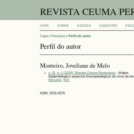
REVISTA CEUMA PE
CAPA
SOBRE
ACESSO
CADASTRO
PES
Capa
>
Pesquisa
>
Perfil do autor
Perfil do autor
Monteiro, Joveliane de Melo
v. 31, n. 1 (2018): Revista Ceuma Perpectivas
- Artigos
Epidemiologia e aspectos imunopatológicos do vírus da imu
RESUMO
PDF
ISSN: 2525-5576