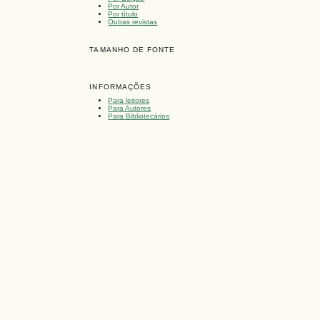
Por Autor
Por título
Outras revistas
TAMANHO DE FONTE
INFORMAÇÕES
Para leitores
Para Autores
Para Bibliotecários