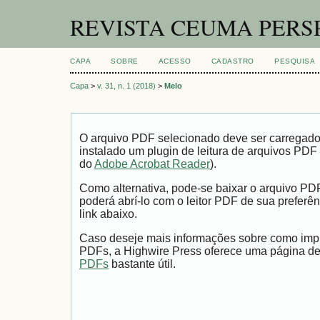
REVISTA CEUMA PERS
CAPA
SOBRE
ACESSO
CADASTRO
PESQUISA
Capa
>
v. 31, n. 1 (2018)
>
Melo
O arquivo PDF selecionado deve ser carregad
instalado um plugin de leitura de arquivos PDF
do
Adobe Acrobat Reader
).
Como alternativa, pode-se baixar o arquivo PD
poderá abrí-lo com o leitor PDF de sua preferên
link abaixo.
Caso deseje mais informações sobre como impri
PDFs, a Highwire Press oferece uma página d
PDFs
bastante útil.