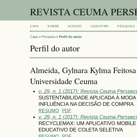
REVISTA CEUMA PERS
CAPA
SOBRE
ACESSO
CADASTRO
PESQUISA
Capa
>
Pesquisa
>
Perfil do autor
Perfil do autor
Almeida, Gylnara Kylma Feitosa
Universidade Ceuma
v. 29, n. 1 (2017): Revista Ceuma Perspec
SUSTENTABILIDADE APLICADA À MODA
INFLUÊNCIA NA DECISÃO DE COMPRA
RESUMO
PDF
v. 29, n. 1 (2017): Revista Ceuma Perspec
RECYCLEMAX: UM APLICATIVO MOBILE
EDUCATIVO DE COLETA SELETIVA
RESUMO
PDF