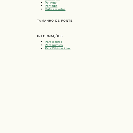
Por Autor
Por título
Outras revistas
TAMANHO DE FONTE
INFORMAÇÕES
Para leitores
Para Autores
Para Bibliotecários