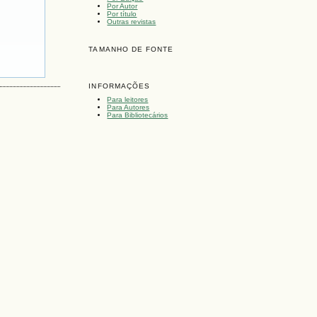
Por Autor
Por título
Outras revistas
TAMANHO DE FONTE
INFORMAÇÕES
Para leitores
Para Autores
Para Bibliotecários