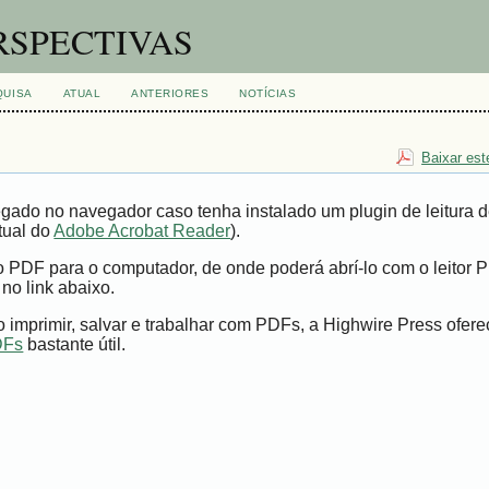
RSPECTIVAS
QUISA
ATUAL
ANTERIORES
NOTÍCIAS
Baixar est
gado no navegador caso tenha instalado um plugin de leitura 
tual do
Adobe Acrobat Reader
).
vo PDF para o computador, de onde poderá abrí-lo com o leitor 
 no link abaixo.
imprimir, salvar e trabalhar com PDFs, a Highwire Press ofer
DFs
bastante útil.