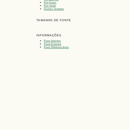
Por Autor
Por título
Outras revistas
TAMANHO DE FONTE
INFORMAÇÕES
Para leitores
Para Autores
Para Bibliotecários