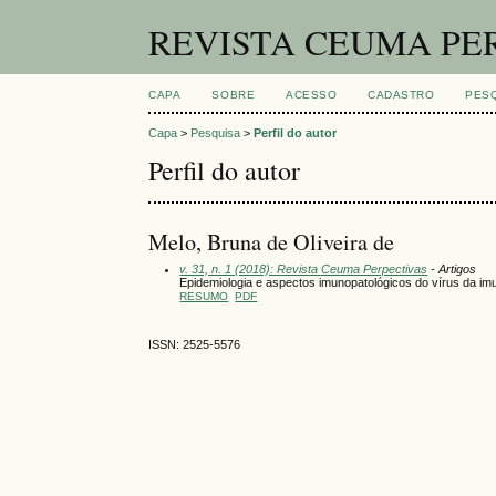
REVISTA CEUMA PE
CAPA
SOBRE
ACESSO
CADASTRO
PES
Capa
>
Pesquisa
>
Perfil do autor
Perfil do autor
Melo, Bruna de Oliveira de
v. 31, n. 1 (2018): Revista Ceuma Perpectivas
- Artigos
Epidemiologia e aspectos imunopatológicos do vírus da imu
RESUMO
PDF
ISSN: 2525-5576