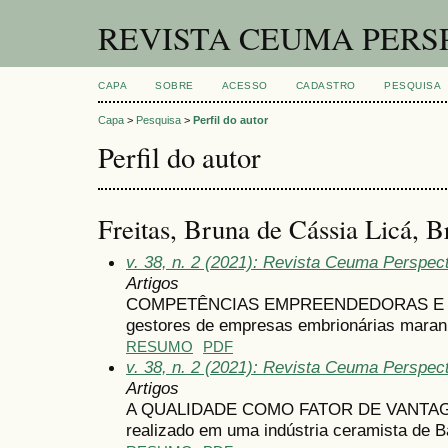
REVISTA CEUMA PERS
CAPA
SOBRE
ACESSO
CADASTRO
PESQUISA
Capa
>
Pesquisa
>
Perfil do autor
Perfil do autor
Freitas, Bruna de Cássia Licá, Br
v. 38, n. 2 (2021): Revista Ceuma Perspe
Artigos
COMPETÊNCIAS EMPREENDEDORAS E S
gestores de empresas embrionárias mara
RESUMO
PDF
v. 38, n. 2 (2021): Revista Ceuma Perspe
Artigos
A QUALIDADE COMO FATOR DE VANTAGE
realizado em uma indústria ceramista de 