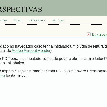
RSPECTIVAS
QUISA
ATUAL
ANTERIORES
NOTÍCIAS
Baixar est
gado no navegador caso tenha instalado um plugin de leitura 
tual do
Adobe Acrobat Reader
).
vo PDF para o computador, de onde poderá abrí-lo com o leitor 
 no link abaixo.
imprimir, salvar e trabalhar com PDFs, a Highwire Press ofer
DFs
bastante útil.