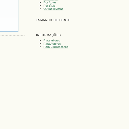
Por Autor
Por título
Outras revistas
TAMANHO DE FONTE
INFORMAÇÕES
Para leitores
Para Autores
Para Bibliotecários