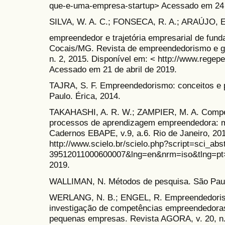
que-e-uma-empresa-startup> Acessado em 24 d
SILVA, W. A. C.; FONSECA, R. A.; ARAÚJO, E
empreendedor e trajetória empresarial de fu
Cocais/MG. Revista de empreendedorismo e g
n. 2, 2015. Disponível em: < http://www.regepe
Acessado em 21 de abril de 2019.
TAJRA, S. F. Empreendedorismo: conceitos e p
Paulo. Érica, 2014.
TAKAHASHI, A. R. W.; ZAMPIER, M. A. Compe
processos de aprendizagem empreendedora: mo
Cadernos EBAPE, v.9, a.6. Rio de Janeiro, 201
http://www.scielo.br/scielo.php?script=sci_ab
39512011000600007&lng=en&nrm=iso&tlng=pt
2019.
WALLIMAN, N. Métodos de pesquisa. São Paul
WERLANG, N. B.; ENGEL, R. Empreendedoris
investigação de competências empreendedora
pequenas empresas. Revista AGORA, v. 20, n.