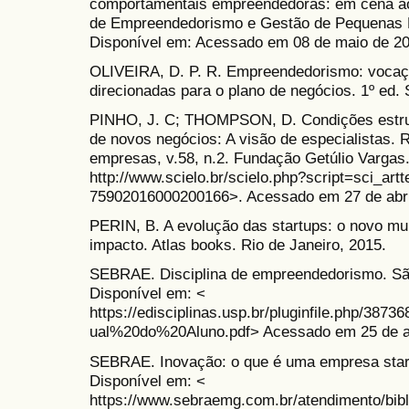
comportamentais empreendedoras: em cena aos
de Empreendedorismo e Gestão de Pequenas E
Disponível em: Acessado em 08 de maio de 20
OLIVEIRA, D. P. R. Empreendedorismo: vocaçã
direcionadas para o plano de negócios. 1º ed.
PINHO, J. C; THOMPSON, D. Condições estru
de novos negócios: A visão de especialistas. 
empresas, v.58, n.2. Fundação Getúlio Vargas
http://www.scielo.br/scielo.php?script=sci_art
75902016000200166>. Acessado em 27 de abri
PERIN, B. A evolução das startups: o novo m
impacto. Atlas books. Rio de Janeiro, 2015.
SEBRAE. Disciplina de empreendedorismo. São
Disponível em: <
https://edisciplinas.usp.br/pluginfile.php/38
ual%20do%20Aluno.pdf> Acessado em 25 de ab
SEBRAE. Inovação: o que é uma empresa start
Disponível em: <
https://www.sebraemg.com.br/atendimento/bibl