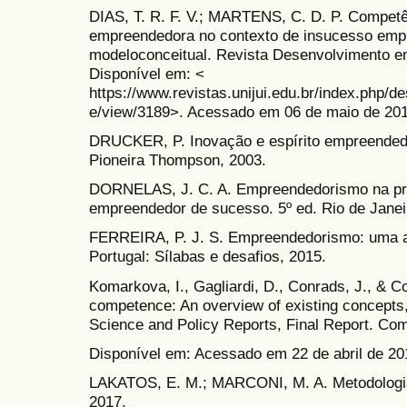
DIAS, T. R. F. V.; MARTENS, C. D. P. Compet
empreendedora no contexto de insucesso empr
modeloconceitual. Revista Desenvolvimento em
Disponível em: <
https://www.revistas.unijui.edu.br/index.php/
e/view/3189>. Acessado em 06 de maio de 201
DRUCKER, P. Inovação e espírito empreendedor
Pioneira Thompson, 2003.
DORNELAS, J. C. A. Empreendedorismo na prá
empreendedor de sucesso. 5º ed. Rio de Janeir
FERREIRA, P. J. S. Empreendedorismo: uma ab
Portugal: Sílabas e desafios, 2015.
Komarkova, I., Gagliardi, D., Conrads, J., & C
competence: An overview of existing concepts, 
Science and Policy Reports, Final Report. Co
Disponível em: Acessado em 22 de abril de 20
LAKATOS, E. M.; MARCONI, M. A. Metodologia c
2017.