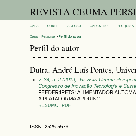
REVISTA CEUMA PERS
CAPA
SOBRE
ACESSO
CADASTRO
PESQUISA
Capa
>
Pesquisa
>
Perfil do autor
Perfil do autor
Dutra, André Luís Pontes, Unive
v. 34, n. 2 (2019): Revista Ceuma Perspect
Congresso de Inovação Tecnologia e Suste
FEEDER4PETS: ALIMENTADOR AUTOMÁT
A PLATAFORMA ARDUINO
RESUMO
PDF
ISSN: 2525-5576