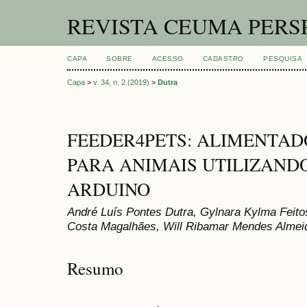
REVISTA CEUMA PERS
CAPA
SOBRE
ACESSO
CADASTRO
PESQUISA
Capa
>
v. 34, n. 2 (2019)
>
Dutra
FEEDER4PETS: ALIMENTA
PARA ANIMAIS UTILIZAND
ARDUINO
André Luís Pontes Dutra, Gylnara Kylma Feit
Costa Magalhães, Will Ribamar Mendes Almei
Resumo