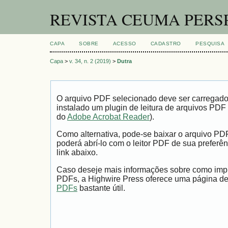
REVISTA CEUMA PERS
CAPA
SOBRE
ACESSO
CADASTRO
PESQUISA
Capa
>
v. 34, n. 2 (2019)
>
Dutra
O arquivo PDF selecionado deve ser carregad
instalado um plugin de leitura de arquivos PDF
do
Adobe Acrobat Reader
).
Como alternativa, pode-se baixar o arquivo PD
poderá abrí-lo com o leitor PDF de sua preferên
link abaixo.
Caso deseje mais informações sobre como impri
PDFs, a Highwire Press oferece uma página d
PDFs
bastante útil.