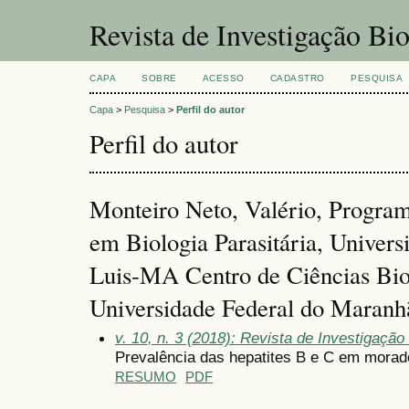
Revista de Investigação Bi
CAPA
SOBRE
ACESSO
CADASTRO
PESQUISA
Capa
>
Pesquisa
>
Perfil do autor
Perfil do autor
Monteiro Neto, Valério, Progra
em Biologia Parasitária, Univer
Luis-MA Centro de Ciências Bio
Universidade Federal do Maran
v. 10, n. 3 (2018): Revista de Investigaçã
Prevalência das hepatites B e C em mora
RESUMO
PDF