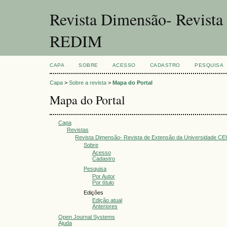
Revista Dimensão- Revist
REDIM
CAPA
SOBRE
ACESSO
CADASTRO
PESQUISA
Capa
>
Sobre a revista
>
Mapa do Portal
Mapa do Portal
Capa
Revistas
Revista Dimensão- Revista de Extensão da Universidade 
Sobre
Acesso
Cadastro
Pesquisa
Por Autor
Por título
Edições
Edição atual
Anteriores
Open Journal Systems
Ajuda