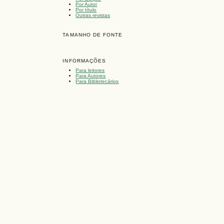
Por Autor
Por título
Outras revistas
TAMANHO DE FONTE
INFORMAÇÕES
Para leitores
Para Autores
Para Bibliotecários