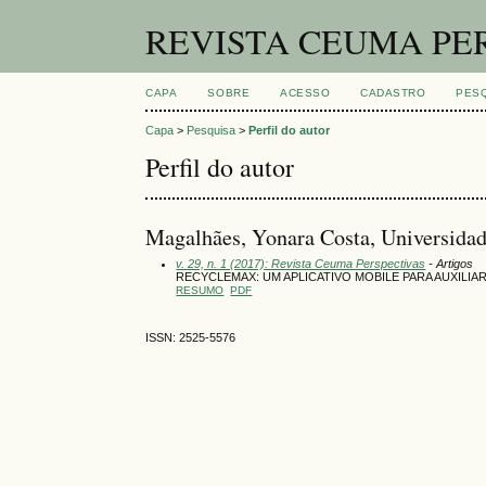
REVISTA CEUMA PE
CAPA
SOBRE
ACESSO
CADASTRO
PES
Capa
>
Pesquisa
>
Perfil do autor
Perfil do autor
Magalhães, Yonara Costa, Universid
v. 29, n. 1 (2017): Revista Ceuma Perspectivas
- Artigos
RECYCLEMAX: UM APLICATIVO MOBILE PARA AUXILI
RESUMO
PDF
ISSN: 2525-5576