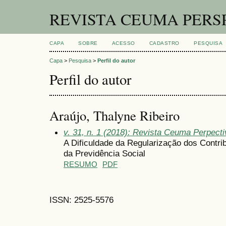
REVISTA CEUMA PERS
CAPA
SOBRE
ACESSO
CADASTRO
PESQUISA
Capa
>
Pesquisa
>
Perfil do autor
Perfil do autor
Araújo, Thalyne Ribeiro
v. 31, n. 1 (2018): Revista Ceuma Perpect
A Dificuldade da Regularização dos Contri
da Previdência Social
RESUMO
PDF
ISSN: 2525-5576