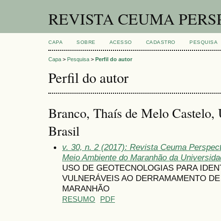
REVISTA CEUMA PERS
CAPA
SOBRE
ACESSO
CADASTRO
PESQUISA
Capa
>
Pesquisa
>
Perfil do autor
Perfil do autor
Branco, Thaís de Melo Castelo,
Brasil
v. 30, n. 2 (2017): Revista Ceuma Perspec
Meio Ambiente do Maranhão da Universid
USO DE GEOTECNOLOGIAS PARA IDEN
VULNERÁVEIS AO DERRAMAMENTO DE 
MARANHÃO
RESUMO
PDF