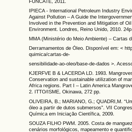
FUNCATE, 2011.
IPIECA - International Petroleum Industry Env
Against Pollution – A Guide the Intergovernmen
Involved in the Prevention and Mitigation of Oil
Environment. Londres, Reino Unido, 2010. 24p
MMA (Ministério do Meio Ambiente) – Cartas d
Derramamentos de Óleo. Disponível em: < htt
quimica/cartas-de-
sensibilidade-ao-oleo/base-de-dados >. Acess
KJERFVE B & LACERDA LD. 1993. Mangroves o
Conservation and sustainable utilization of ma
Africa regions. Part I – Latin America Mangro
2. ITTO/ISME, Okinawa, 272 pp.
OLIVEIRA, B.; MARIANO, G.; QUADRI,M. “Um
óleo a partir de dutos submersos”. VII Congre
Química em Iniciação Científica, 2009.
SOUZA FILHO PWM. 2005. Costa de mangueza
cenários morfológicos, mapeamento e quantif