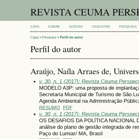
REVISTA CEUMA PERS
CAPA
SOBRE
ACESSO
CADASTRO
PESQUISA
Capa
>
Pesquisa
>
Perfil do autor
Perfil do autor
Araújo, Naíla Arraes de, Univer
v. 30, n. 1 (2017): Revista Ceuma Perspec
MODELO A3P: uma proposta de implantação
Secretaria Municipal de Turismo de São L
Agenda Ambiental na Administração Públic
RESUMO
PDF
v. 30, n. 1 (2017): Revista Ceuma Perspec
OS DESAFIOS DA POLÍTICA NACIONAL 
análise do plano de gestão integrada de re
Paço do Lumiar/ MA, Brasil