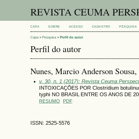
REVISTA CEUMA PERS
CAPA
SOBRE
ACESSO
CADASTRO
PESQUISA
Capa
>
Pesquisa
>
Perfil do autor
Perfil do autor
Nunes, Marcio Anderson Sousa,
v. 30, n. 1 (2017): Revista Ceuma Perspec
INTOXICAÇÕES POR Clostridium botulinum,
typhi NO BRASIL ENTRE OS ANOS DE 20
RESUMO
PDF
ISSN: 2525-5576