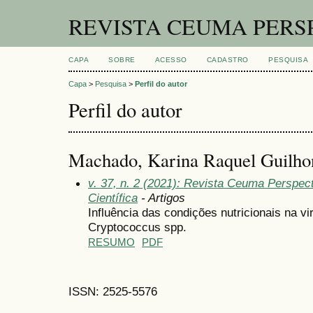
REVISTA CEUMA PERS
CAPA
SOBRE
ACESSO
CADASTRO
PESQUISA
Capa
>
Pesquisa
>
Perfil do autor
Perfil do autor
Machado, Karina Raquel Guilho
v. 37, n. 2 (2021): Revista Ceuma Perspect
Científica
- Artigos
Influência das condições nutricionais na vi
Cryptococcus spp.
RESUMO
PDF
ISSN: 2525-5576