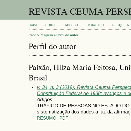
REVISTA CEUMA PERS
CAPA
SOBRE
ACESSO
CADASTRO
PESQUISA
Capa
>
Pesquisa
>
Perfil do autor
Perfil do autor
Paixão, Hilza Maria Feitosa, Un
Brasil
v. 34, n. 3 (2019): Revista Ceuma Perspec
Constituição Federal de 1988: avanços e de
Artigos
TRÁFICO DE PESSOAS NO ESTADO DO M
sistematização dos dados à luz da afirma
RESUMO
PDF