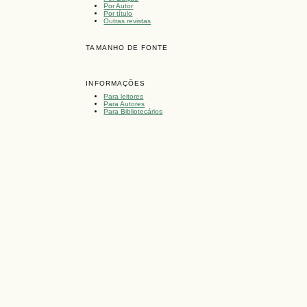
Por Autor
Por título
Outras revistas
TAMANHO DE FONTE
INFORMAÇÕES
Para leitores
Para Autores
Para Bibliotecários