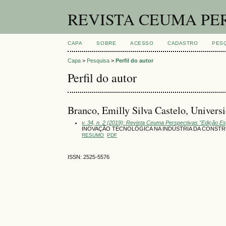
REVISTA CEUMA PE
CAPA
SOBRE
ACESSO
CADASTRO
PES
Capa
>
Pesquisa
>
Perfil do autor
Perfil do autor
Branco, Emilly Silva Castelo, Univers
v. 34, n. 2 (2019): Revista Ceuma Perspectivas "Edição Es
INOVAÇÃO TECNOLÓGICA NA INDÚSTRIA DA CONST
RESUMO
PDF
ISSN: 2525-5576